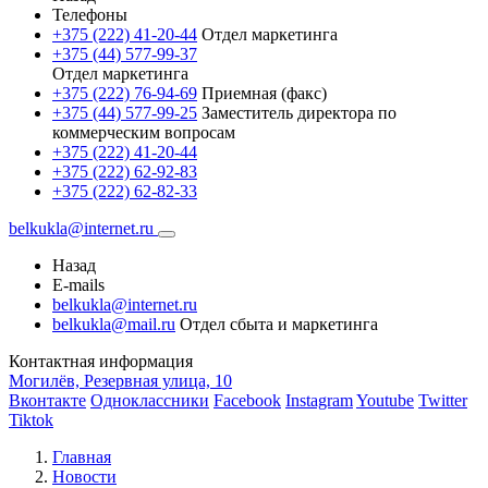
Телефоны
+375 (222) 41-20-44
Отдел маркетинга
+375 (44) 577-99-37
Отдел маркетинга
+375 (222) 76-94-69
Приемная (факс)
+375 (44) 577-99-25
Заместитель директора по
коммерческим вопросам
+375 (222) 41-20-44
+375 (222) 62-92-83
+375 (222) 62-82-33
belkukla@internet.ru
Назад
E-mails
belkukla@internet.ru
belkukla@mail.ru
Отдел сбыта и маркетинга
Контактная информация
Могилёв, Резервная улица, 10
Вконтакте
Одноклассники
Facebook
Instagram
Youtube
Twitter
Tiktok
Главная
Новости