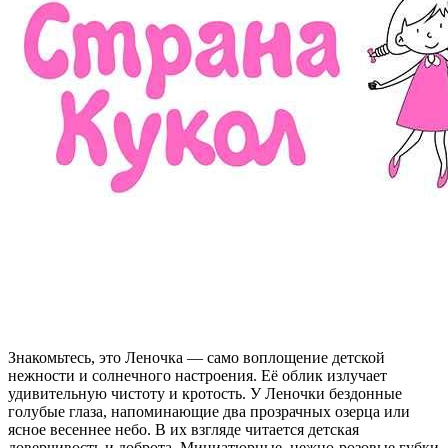
Знакомьтесь, это Леночка — само воплощение детской
нежности и солнечного настроения. Её облик излучает
удивительную чистоту и кротость. У Леночки бездонные
голубые глаза, напоминающие два прозрачных озерца или
ясное весеннее небо. В их взгляде читается детская
доверчивость и доброта. Миниатюрные, нежно-розовые губки