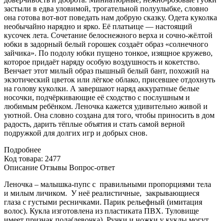
застыли в едва уловимой, трогательной полуулыбке, словно
она готова вот-вот поведать нам добрую сказку. Одета куколка
необычайно нарядно и ярко. Её платьице — настоящий
кусочек лета. Сочетание белоснежного верха и сочно-жёлтой
юбки в задорный белый горошек создаёт образ «солнечного
зайчика». По подолу юбки пущено тонкое, изящное кружево,
которое придаёт наряду особую воздушность и кокетство.
Венчает этот милый образ пышный белый бант, похожий на
экзотический цветок или лёгкое облако, присевшее отдохнуть
на голову куколки. А завершают наряд аккуратные белые
носочки, подчёркивающие её сходство с послушным и
любимым ребёнком. Леночка кажется удивительно живой и
уютной. Она словно создана для того, чтобы приносить в дом
радость, дарить тёплые объятия и стать самой верной
подружкой для долгих игр и добрых снов.
Подробнее
Код товара: 2477
Описание
Отзывы
Вопрос-ответ
Леночка – малышка-пупс с правильными пропорциями тела
и милым личиком. У неё реалистичные, закрывающиеся
глаза с густыми ресничками. Парик рельефный (имитация
волос). Кукла изготовлена из пластиката ПВХ. Туловище
имеет признак пола(девочка). Ручки и ножки у куклы могут