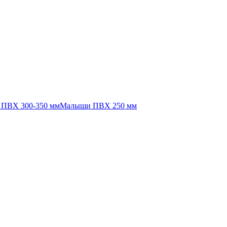
ПВХ 300-350 мм
Малыши ПВХ 250 мм