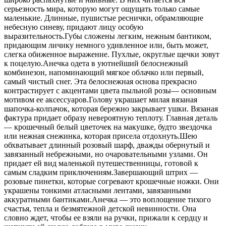
серьезность мира, которую могут ощущать только самые
маленькие. Длинные, пушистые реснички, обрамляющие
небесную синеву, придают лицу особую
выразительность.Губы сложены легким, нежным бантиком,
придающим личику немного удивленное или, быть может,
слегка обиженное выражение. Пухлые, округлые щечки зовут
к поцелую.Анечка одета в уютнейший белоснежный
комбинезон, напоминающий мягкое облачко или первый,
самый чистый снег. Эта белоснежная основа прекрасно
контрастирует с акцентами цвета пыльной розы— основным
мотивом ее аксессуаров.Голову украшает милая вязаная
шапочка-колпачок, которая бережно закрывает ушки. Вязаная
фактура придает образу невероятную теплоту. Главная деталь
— крошечный белый цветочек на макушке, будто звездочка
или нежная снежинка, которая присела отдохнуть.Шею
обхватывает длинный розовый шарф, дважды обернутый и
завязанный небрежными, но очаровательными узлами. Он
придает ей вид маленькой путешественницы, готовой к
самым сладким приключениям.Завершающий штрих —
розовые пинетки, которые согревают крошечные ножки. Они
украшены тонкими атласными лентами, завязанными
аккуратными бантиками.Анечка — это воплощение тихого
счастья, тепла и безмятежной детской невинности. Она
словно ждет, чтобы ее взяли на ручки, прижали к сердцу и