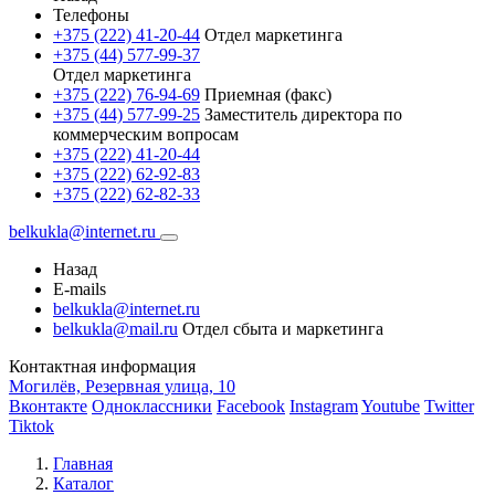
Телефоны
+375 (222) 41-20-44
Отдел маркетинга
+375 (44) 577-99-37
Отдел маркетинга
+375 (222) 76-94-69
Приемная (факс)
+375 (44) 577-99-25
Заместитель директора по
коммерческим вопросам
+375 (222) 41-20-44
+375 (222) 62-92-83
+375 (222) 62-82-33
belkukla@internet.ru
Назад
E-mails
belkukla@internet.ru
belkukla@mail.ru
Отдел сбыта и маркетинга
Контактная информация
Могилёв, Резервная улица, 10
Вконтакте
Одноклассники
Facebook
Instagram
Youtube
Twitter
Tiktok
Главная
Каталог