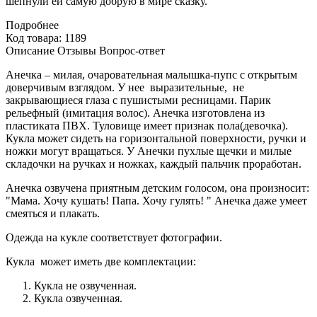
шепнули ей самую добрую в мире сказку.
Подробнее
Код товара: 1189
Описание
Отзывы
Вопрос-ответ
Анечка – милая, очаровательная малышка-пупс с открытым
доверчивым взглядом. У нее выразительные, не
закрывающиеся глаза с пушистыми ресницами. Парик
рельефный (имитация волос). Анечка изготовлена из
пластиката ПВХ. Туловище имеет признак пола(девочка).
Кукла может сидеть на горизонтальной поверхности, ручки и
ножки могут вращаться. У Анечки пухлые щечки и милые
складочки на ручках и ножках, каждый пальчик проработан.
Анечка озвучена приятным детским голосом, она произносит:
"Мама. Хочу кушать! Папа. Хочу гулять! " Анечка даже умеет
смеяться и плакать.
Одежда на кукле соответствует фотографии.
Кукла может иметь две комплектации:
Кукла не озвученная.
Кукла озвученная.