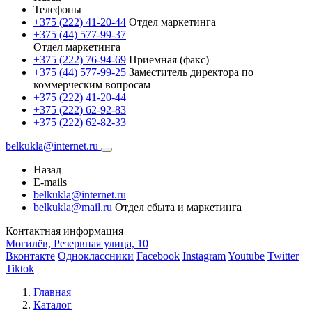
Телефоны
+375 (222) 41-20-44
Отдел маркетинга
+375 (44) 577-99-37
Отдел маркетинга
+375 (222) 76-94-69
Приемная (факс)
+375 (44) 577-99-25
Заместитель директора по
коммерческим вопросам
+375 (222) 41-20-44
+375 (222) 62-92-83
+375 (222) 62-82-33
belkukla@internet.ru
Назад
E-mails
belkukla@internet.ru
belkukla@mail.ru
Отдел сбыта и маркетинга
Контактная информация
Могилёв, Резервная улица, 10
Вконтакте
Одноклассники
Facebook
Instagram
Youtube
Twitter
Tiktok
Главная
Каталог