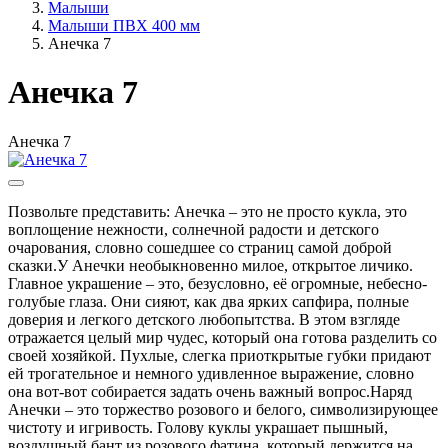
Малыши
Малыши ПВХ 400 мм
Анечка 7
Анечка 7
Анечка 7
Позвольте представить: Анечка – это не просто кукла, это
воплощение нежности, солнечной радости и детского
очарования, словно сошедшее со страниц самой доброй
сказки.У Анечки необыкновенно милое, открытое личико.
Главное украшение – это, безусловно, её огромные, небесно-
голубые глаза. Они сияют, как два ярких сапфира, полные
доверия и легкого детского любопытства. В этом взгляде
отражается целый мир чудес, который она готова разделить со
своей хозяйкой. Пухлые, слегка приоткрытые губки придают
ей трогательное и немного удивленное выражение, словно
она вот-вот собирается задать очень важный вопрос.Наряд
Анечки – это торжество розового и белого, символизирующее
чистоту и игривость. Голову куклы украшает пышный,
воздушный бант из розового фатина, который держится на