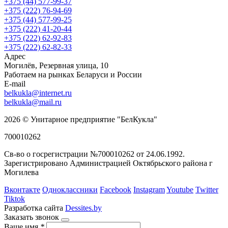
+375 (44) 577-99-37
+375 (222) 76-94-69
+375 (44) 577-99-25
+375 (222) 41-20-44
+375 (222) 62-92-83
+375 (222) 62-82-33
Адрес
Могилёв, Резервная улица, 10
Работаем на рынках Беларуси и России
E-mail
belkukla@internet.ru
belkukla@mail.ru
2026 © Унитарное предприятие "БелКукла"
700010262
Св-во о госрегистрации №700010262 от 24.06.1992.
Зарегистрировано Администрацией Октябрьского района г
Могилева
Вконтакте
Одноклассники
Facebook
Instagram
Youtube
Twitter
Tiktok
Разработка сайта
Dessites.by
Заказать звонок
Ваше имя
*