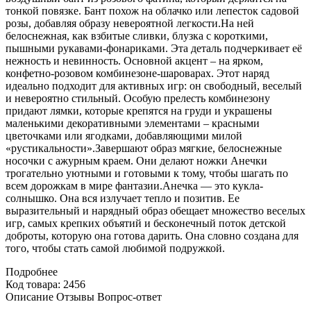
тонкой повязке. Бант похож на облачко или лепесток садовой
розы, добавляя образу невероятной легкости.На ней
белоснежная, как взбитые сливки, блузка с короткими,
пышными рукавами-фонариками. Эта деталь подчеркивает её
нежность и невинность. Основной акцент – на ярком,
конфетно-розовом комбинезоне-шароварах. Этот наряд
идеально подходит для активных игр: он свободный, веселый
и невероятно стильный. Особую прелесть комбинезону
придают лямки, которые крепятся на груди и украшены
маленькими декоративными элементами – красными
цветочками или ягодками, добавляющими милой
«рустикальности».Завершают образ мягкие, белоснежные
носочки с ажурным краем. Они делают ножки Анечки
трогательно уютными и готовыми к тому, чтобы шагать по
всем дорожкам в мире фантазии.Анечка — это кукла-
солнышко. Она вся излучает тепло и позитив. Ее
выразительный и нарядный образ обещает множество веселых
игр, самых крепких объятий и бесконечный поток детской
доброты, которую она готова дарить. Она словно создана для
того, чтобы стать самой любимой подружкой.
Подробнее
Код товара: 2456
Описание
Отзывы
Вопрос-ответ