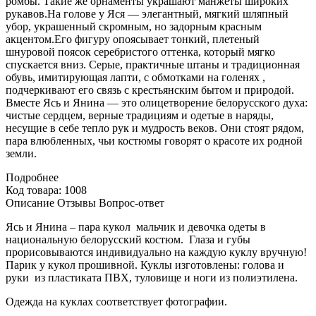
ромбы. Такие же орнаменты украшают манжеты широких
рукавов.На голове у Яся — элегантный, мягкий шляпный
убор, украшенный скромным, но задорным красным
акцентом.Его фигуру опоясывает тонкий, плетеный
шнуровой поясок серебристого оттенка, который мягко
спускается вниз. Серые, практичные штаны и традиционная
обувь, имитирующая лапти, с обмотками на голенях ,
подчеркивают его связь с крестьянским бытом и природой.
Вместе Ясь и Янина — это олицетворение белорусского духа:
чистые сердцем, верные традициям и одетые в наряды,
несущие в себе тепло рук и мудрость веков. Они стоят рядом,
пара влюбленных, чьи костюмы говорят о красоте их родной
земли.
Подробнее
Код товара: 1008
Описание
Отзывы
Вопрос-ответ
Ясь и Янина – пара кукол мальчик и девочка одеты в
национальную белорусский костюм. Глаза и губы
прорисовываются индивидуально на каждую куклу вручную!
Парик у кукол прошивной. Куклы изготовлены: голова и
руки из пластиката ПВХ, туловище и ноги из полиэтилена.
Одежда на куклах соответствует фотографии.