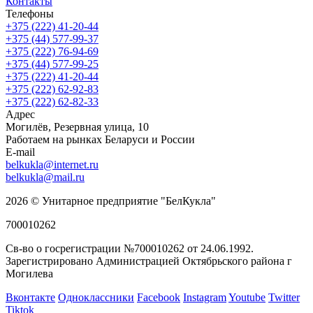
Контакты
Телефоны
+375 (222) 41-20-44
+375 (44) 577-99-37
+375 (222) 76-94-69
+375 (44) 577-99-25
+375 (222) 41-20-44
+375 (222) 62-92-83
+375 (222) 62-82-33
Адрес
Могилёв, Резервная улица, 10
Работаем на рынках Беларуси и России
E-mail
belkukla@internet.ru
belkukla@mail.ru
2026 © Унитарное предприятие "БелКукла"
700010262
Св-во о госрегистрации №700010262 от 24.06.1992.
Зарегистрировано Администрацией Октябрьского района г
Могилева
Вконтакте
Одноклассники
Facebook
Instagram
Youtube
Twitter
Tiktok