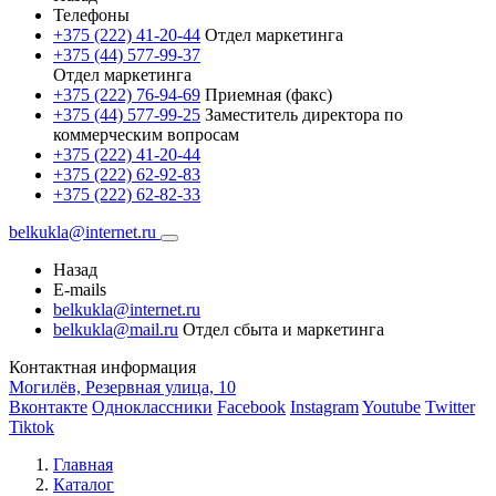
Телефоны
+375 (222) 41-20-44
Отдел маркетинга
+375 (44) 577-99-37
Отдел маркетинга
+375 (222) 76-94-69
Приемная (факс)
+375 (44) 577-99-25
Заместитель директора по
коммерческим вопросам
+375 (222) 41-20-44
+375 (222) 62-92-83
+375 (222) 62-82-33
belkukla@internet.ru
Назад
E-mails
belkukla@internet.ru
belkukla@mail.ru
Отдел сбыта и маркетинга
Контактная информация
Могилёв, Резервная улица, 10
Вконтакте
Одноклассники
Facebook
Instagram
Youtube
Twitter
Tiktok
Главная
Каталог