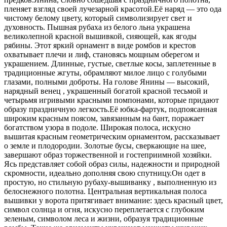
пленяет взгляд своей лучезарной красотой.Её наряд — это ода
чистому белому цвету, который символизирует свет и
духовность. Пышная рубаха из белого льна украшена
великолепной красной вышивкой, сияющей, как ягоды
рябины. Этот яркий орнамент в виде ромбов и крестов
охватывает плечи и лиф, становясь мощным оберегом и
украшением. Длинные, густые, светлые косы, заплетенные в
традиционные жгуты, обрамляют милое лицо с голубыми
глазами, полными доброты. На голове Янины — высокий,
нарядный венец , украшенный богатой красной тесьмой и
четырьмя игривыми красными помпонами, которые придают
образу праздничную легкость.Её юбка-фартук, подпоясанная
широким красным поясом, завязанным на бант, поражает
богатством узора в подоле. Широкая полоса, искусно
вышитая красным геометрическим орнаментом, рассказывает
о земле и плодородии. Золотые бусы, сверкающие на шее,
завершают образ торжественной и гостеприимной хозяйки.
Ясь представляет собой образ силы, надежности и природной
скромности, идеально дополняя свою спутницу.Он одет в
простую, но стильную рубаху-вышиванку , выполненную из
белоснежного полотна. Центральная вертикальная полоса
вышивки у ворота притягивает внимание: здесь красный цвет,
символ солнца и огня, искусно переплетается с глубоким
зеленым, символом леса и жизни, образуя традиционные