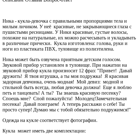
Ника - кукла-девочка с правильными пропорциями тела и
милым личиком. У неё красивые, не закрывающиеся глаза с
пушистыми ресницами. У Ники красивые, густые волосы,
похожие на натуральные, их можно расчесывать и укладывать
в различные прически. Кукла изготовлена: голова, руки и
ноги из пластиката ПВХ, туловище из полиэтилена.
Ника может быть озвучена приятным детским голосом.
Звуковой прибор установлен в туловище. При нажатии на
звуковой прибор кукла произносит 12 фраз: "Привет! Давай
дружить! Я твоя игрушка, а ты моя подружка! Я красивая
задорная девчонка, очень модная! Мой девиз: модной и
стильной быть всегда, любая девочка должна! Еще я люблю
петь и танцевать! А ты? Ты знаешь красивую песенку?
Споешь мне? Спой пожалуйста! Молодец!Замечательная
песенка! Давай поиграем! А теперь расскажи о себе! Ты
просто супер! Думаю мы с тобой обязательно подружимся!"
Одежда на кукле соответствует фотографии.
Кукла может иметь две комплектации: