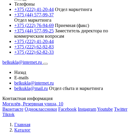
Телефоны
+375 (222) 41-20-44
Отдел маркетинга
+375 (44) 577-99-37
Отдел маркетинга
+375 (222) 76-94-69
Приемная (факс)
+375 (44) 577-99-25
Заместитель директора по
коммерческим вопросам
+375 (222) 41-20-44
+375 (222) 62-92-83
+375 (222) 62-82-33
belkukla@internet.ru
Назад
E-mails
belkukla@internet.ru
belkukla@mail.ru
Отдел сбыта и маркетинга
Контактная информация
Могилёв, Резервная улица, 10
Вконтакте
Одноклассники
Facebook
Instagram
Youtube
Twitter
Tiktok
Главная
Каталог