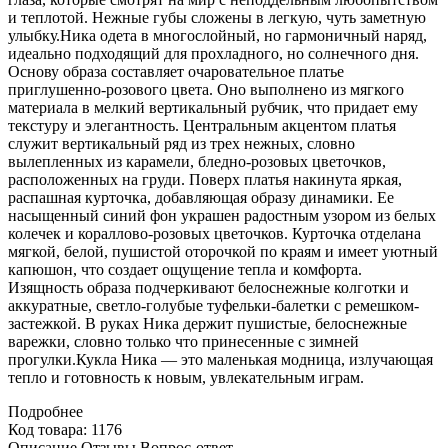
и теплотой. Нежные губы сложены в легкую, чуть заметную
улыбку.Ника одета в многослойный, но гармоничный наряд,
идеально подходящий для прохладного, но солнечного дня.
Основу образа составляет очаровательное платье
приглушенно-розового цвета. Оно выполнено из мягкого
материала в мелкий вертикальный рубчик, что придает ему
текстуру и элегантность. Центральным акцентом платья
служит вертикальный ряд из трех нежных, словно
вылепленных из карамели, бледно-розовых цветочков,
расположенных на груди. Поверх платья накинута яркая,
распашная курточка, добавляющая образу динамики. Ее
насыщенный синий фон украшен радостным узором из белых
колечек и кораллово-розовых цветочков. Курточка отделана
мягкой, белой, пушистой оторочкой по краям и имеет уютный
капюшон, что создает ощущение тепла и комфорта.
Изящность образа подчеркивают белоснежные колготки и
аккуратные, светло-голубые туфельки-балетки с ремешком-
застежкой. В руках Ника держит пушистые, белоснежные
варежки, словно только что принесенные с зимней
прогулки.Кукла Ника — это маленькая модница, излучающая
тепло и готовность к новым, увлекательным играм.
Подробнее
Код товара: 1176
Описание
Отзывы
Вопрос-ответ