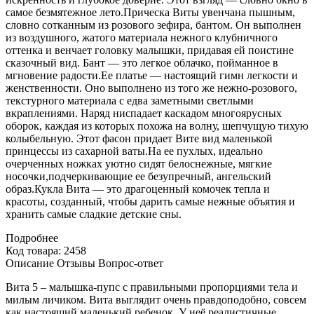
самое безмятежное лето.Прическа Виты увенчана пышным,
словно сотканным из розового зефира, бантом. Он выполнен
из воздушного, жатого материала нежного клубничного
оттенка и венчает головку малышки, придавая ей поистине
сказочный вид. Бант — это легкое облачко, пойманное в
мгновение радости.Ее платье — настоящий гимн легкости и
женственности. Оно выполнено из того же нежно-розового,
текстурного материала с едва заметными светлыми
вкраплениями. Наряд ниспадает каскадом многоярусных
оборок, каждая из которых похожа на волну, шепчущую тихую
колыбельную. Этот фасон придает Вите вид маленькой
принцессы из сахарной ваты.На ее пухлых, идеально
очерченных ножках уютно сидят белоснежные, мягкие
носочки,подчеркивающие ее безупречный, ангельский
образ.Кукла Вита — это драгоценный комочек тепла и
красоты, созданный, чтобы дарить самые нежные объятия и
хранить самые сладкие детские сны.
Подробнее
Код товара: 2458
Описание
Отзывы
Вопрос-ответ
Вита 5 – малышка-пупс с правильными пропорциями тела и
милым личиком. Вита выглядит очень правдоподобно, совсем
как настоящий маленький ребенок. У неё реалистичные,