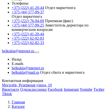
Телефоны
+375 (222) 41-20-44
Отдел маркетинга
+375 (44) 577-99-37
Отдел маркетинга
+375 (222) 76-94-69
Приемная (факс)
+375 (44) 577-99-25
Заместитель директора по
коммерческим вопросам
+375 (222) 41-20-44
+375 (222) 62-92-83
+375 (222) 62-82-33
belkukla@internet.ru
Назад
E-mails
belkukla@internet.ru
belkukla@mail.ru
Отдел сбыта и маркетинга
Контактная информация
Могилёв, Резервная улица, 10
Вконтакте
Одноклассники
Facebook
Instagram
Youtube
Twitter
Tiktok
Главная
Каталог