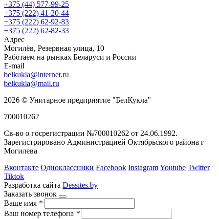
+375 (44) 577-99-25
+375 (222) 41-20-44
+375 (222) 62-92-83
+375 (222) 62-82-33
Адрес
Могилёв, Резервная улица, 10
Работаем на рынках Беларуси и России
E-mail
belkukla@internet.ru
belkukla@mail.ru
2026 © Унитарное предприятие "БелКукла"
700010262
Св-во о госрегистрации №700010262 от 24.06.1992.
Зарегистрировано Администрацией Октябрьского района г
Могилева
Вконтакте
Одноклассники
Facebook
Instagram
Youtube
Twitter
Tiktok
Разработка сайта
Dessites.by
Заказать звонок
Ваше имя
*
Ваш номер телефона
*