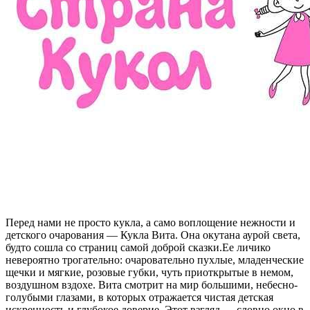
Перед нами не просто кукла, а само воплощение нежности и
детского очарования — Кукла Вита. Она окутана аурой света,
будто сошла со страниц самой доброй сказки.Ее личико
невероятно трогательно: очаровательно пухлые, младенческие
щечки и мягкие, розовые губки, чуть приоткрытые в немом,
воздушном вздохе. Вита смотрит на мир большими, небесно-
голубыми глазами, в которых отражается чистая детская
искренность и глубокое доверие. Этот взгляд — словно окно в