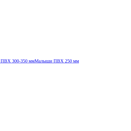
ПВХ 300-350 мм
Малыши ПВХ 250 мм