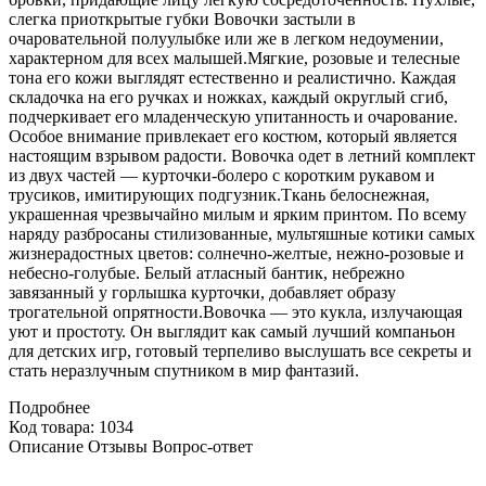
слегка приоткрытые губки Вовочки застыли в
очаровательной полуулыбке или же в легком недоумении,
характерном для всех малышей.Мягкие, розовые и телесные
тона его кожи выглядят естественно и реалистично. Каждая
складочка на его ручках и ножках, каждый округлый сгиб,
подчеркивает его младенческую упитанность и очарование.
Особое внимание привлекает его костюм, который является
настоящим взрывом радости. Вовочка одет в летний комплект
из двух частей — курточки-болеро с коротким рукавом и
трусиков, имитирующих подгузник.Ткань белоснежная,
украшенная чрезвычайно милым и ярким принтом. По всему
наряду разбросаны стилизованные, мультяшные котики самых
жизнерадостных цветов: солнечно-желтые, нежно-розовые и
небесно-голубые. Белый атласный бантик, небрежно
завязанный у горлышка курточки, добавляет образу
трогательной опрятности.Вовочка — это кукла, излучающая
уют и простоту. Он выглядит как самый лучший компаньон
для детских игр, готовый терпеливо выслушать все секреты и
стать неразлучным спутником в мир фантазий.
Подробнее
Код товара: 1034
Описание
Отзывы
Вопрос-ответ