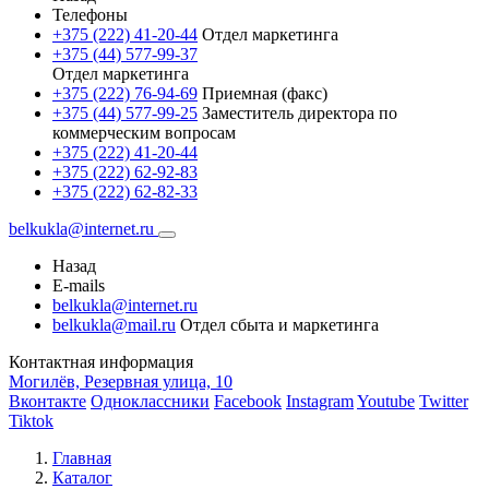
Телефоны
+375 (222) 41-20-44
Отдел маркетинга
+375 (44) 577-99-37
Отдел маркетинга
+375 (222) 76-94-69
Приемная (факс)
+375 (44) 577-99-25
Заместитель директора по
коммерческим вопросам
+375 (222) 41-20-44
+375 (222) 62-92-83
+375 (222) 62-82-33
belkukla@internet.ru
Назад
E-mails
belkukla@internet.ru
belkukla@mail.ru
Отдел сбыта и маркетинга
Контактная информация
Могилёв, Резервная улица, 10
Вконтакте
Одноклассники
Facebook
Instagram
Youtube
Twitter
Tiktok
Главная
Каталог