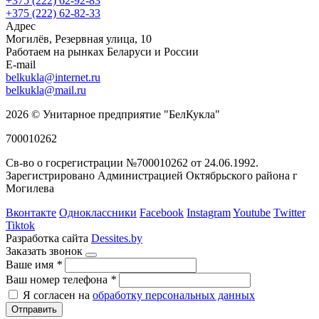
+375 (222) 62-92-83
+375 (222) 62-82-33
Адрес
Могилёв, Резервная улица, 10
Работаем на рынках Беларуси и России
E-mail
belkukla@internet.ru
belkukla@mail.ru
2026 © Унитарное предприятие "БелКукла"
700010262
Св-во о госрегистрации №700010262 от 24.06.1992.
Зарегистрировано Администрацией Октябрьского района г
Могилева
Вконтакте
Одноклассники
Facebook
Instagram
Youtube
Twitter
Tiktok
Разработка сайта
Dessites.by
Заказать звонок
Ваше имя
*
Ваш номер телефона
*
Я согласен на
обработку персональных данных
Отправить