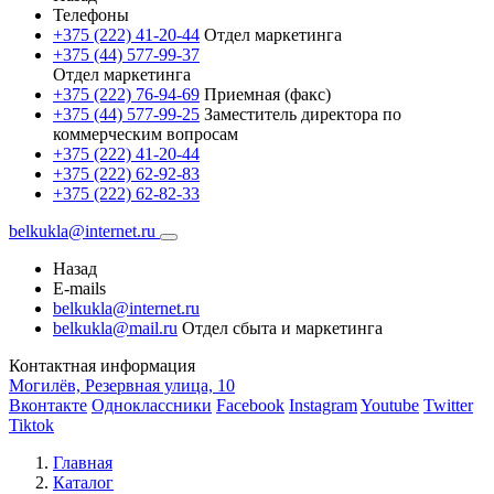
Телефоны
+375 (222) 41-20-44
Отдел маркетинга
+375 (44) 577-99-37
Отдел маркетинга
+375 (222) 76-94-69
Приемная (факс)
+375 (44) 577-99-25
Заместитель директора по
коммерческим вопросам
+375 (222) 41-20-44
+375 (222) 62-92-83
+375 (222) 62-82-33
belkukla@internet.ru
Назад
E-mails
belkukla@internet.ru
belkukla@mail.ru
Отдел сбыта и маркетинга
Контактная информация
Могилёв, Резервная улица, 10
Вконтакте
Одноклассники
Facebook
Instagram
Youtube
Twitter
Tiktok
Главная
Каталог