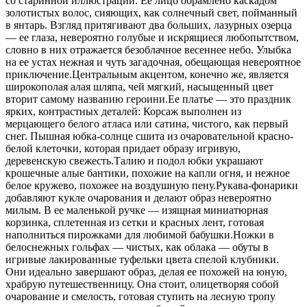
со старинной иллюстрации. Ее лицо обрамлено каскадом
золотистых волос, сияющих, как солнечный свет, пойманный
в янтарь. Взгляд притягивают два больших, лазурных озерца
— ее глаза, невероятно голубые и искрящиеся любопытством,
словно в них отражается безоблачное весеннее небо. Улыбка
на ее устах нежная и чуть загадочная, обещающая невероятное
приключение.Центральным акцентом, конечно же, является
широкополая алая шляпа, чей мягкий, насыщенный цвет
вторит самому названию героини.Ее платье — это праздник
ярких, контрастных деталей: Корсаж выполнен из
мерцающего белого атласа или сатина, чистого, как первый
снег. Пышная юбка-солнце сшита из очаровательной красно-
белой клеточки, которая придает образу игривую,
деревенскую свежесть.Талию и подол юбки украшают
крошечные алые бантики, похожие на капли огня, и нежное
белое кружево, похожее на воздушную пену.Рукава-фонарики
добавляют кукле очарования и делают образ невероятно
милым. В ее маленькой ручке — изящная миниатюрная
корзинка, сплетенная из сетки и красных лент, готовая
наполниться пирожками для любимой бабушки.Ножки в
белоснежных гольфах — чистых, как облака — обуты в
игривые лакированные туфельки цвета спелой клубники.
Они идеально завершают образ, делая ее похожей на юную,
храбрую путешественницу. Она стоит, олицетворяя собой
очарование и смелость, готовая ступить на лесную тропу